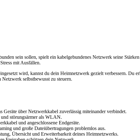
bunden sein sollen, spielt ein kabelgebundenes Netzwerk seine Stärke
Stress mit Ausfällen.
ingesetzt wird, kannst du dein Heimnetzwerk gezielt verbessern. Du er
in Netzwerk selbstbewusst zu steuern.
s Geräte über Netzwerkkabel zuverlässig miteinander verbindet.
er und störungsärmer als WLAN.
rkkabel und angeschlossene Endgeräte.
Gaming und große Dateiübertragungen problemlos aus.
tung, Übersicht und Erweiterbarkeit deines Heimnetzwerks.
lare Freigaben schützen dein Netzwerk.