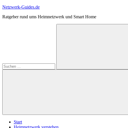
Zum
Netzwerk-Guides.de
Inhalt
Ratgeber rund ums Heimnetzwerk und Smart Home
springen
Suchen
nach:
Suchen
Start
Heimnetzwerk verstehen