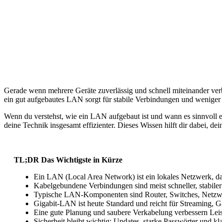
Gerade wenn mehrere Geräte zuverlässig und schnell miteinander ver
ein gut aufgebautes LAN sorgt für stabile Verbindungen und weniger 
Wenn du verstehst, wie ein LAN aufgebaut ist und wann es sinnvoll e
deine Technik insgesamt effizienter. Dieses Wissen hilft dir dabei, de
TL;DR Das Wichtigste in Kürze
Ein LAN (Local Area Network) ist ein lokales Netzwerk, da
Kabelgebundene Verbindungen sind meist schneller, stabil
Typische LAN-Komponenten sind Router, Switches, Netzwe
Gigabit-LAN ist heute Standard und reicht für Streaming, 
Eine gute Planung und saubere Verkabelung verbessern Leis
Sicherheit bleibt wichtig: Updates, starke Passwörter und k