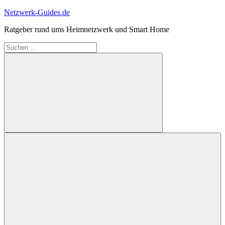
Zum
Netzwerk-Guides.de
Inhalt
Ratgeber rund ums Heimnetzwerk und Smart Home
springen
Suchen
nach:
Suchen