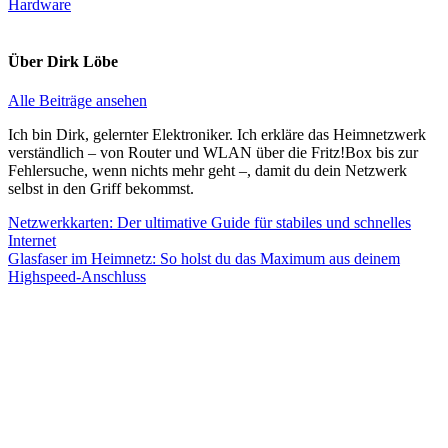
Hardware
Über
Dirk Löbe
Alle Beiträge ansehen
Ich bin Dirk, gelernter Elektroniker. Ich erkläre das Heimnetzwerk
verständlich – von Router und WLAN über die Fritz!Box bis zur
Fehlersuche, wenn nichts mehr geht –, damit du dein Netzwerk
selbst in den Griff bekommst.
Beitragsnavigation
Vorheriger
Netzwerkkarten: Der ultimative Guide für stabiles und schnelles
Beitrag:
Internet
Nächster
Glasfaser im Heimnetz: So holst du das Maximum aus deinem
Beitrag:
Highspeed-Anschluss