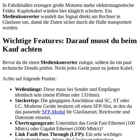
In Fabrikhallen erzeugen große Motoren starke elektromagnetische
Felder. Kupferkabel würden hier kläglich scheitern. Ein
Medienkonverter
wandelt das Signal direkt am Rechner in
Glasfaser um, damit die Daten sicher durch die Halle transportiert
werden.
Wichtige Features: Darauf musst du beim
Kauf achten
Bevor du dir einen
Medienkonverter
zulegst, solltest du ein paar
technische Details prüfen. Nicht jedes Gerät passt zu jedem Kabel.
Achte auf folgende Punkte:
Wellenlänge:
Diese muss bei Sender und Empfänger
identisch sein (meist 850nm oder 1310nm).
Steckertyp:
Die gängigsten Anschlüsse sind SC, ST oder
LC. Moderne Geräte besitzen oft einen SFP-Slot, in den du
das passende
SFP-Modul
für Glasfaserart, Reichweite und
Datenrate einsetzt.
Übertragungsrate:
Unterstützt das Gerät Fast Ethernet (100
Mbit/s) oder Gigabit Ethernet (1000 Mbit/s)?
Link Fault Pass Through (LFP):
Ein sehr wichtiges
Sicherheitsfeature. Wenn die Glasfaserverbindung