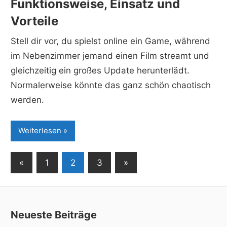
Funktionsweise, Einsatz und
Vorteile
Stell dir vor, du spielst online ein Game, während
im Nebenzimmer jemand einen Film streamt und
gleichzeitig ein großes Update herunterlädt.
Normalerweise könnte das ganz schön chaotisch
werden.
Weiterlesen
Seitennummerierung
Vorherige
Nächste
«
1
2
3
»
Beiträge
Beiträge
der
Beiträge
Neueste Beiträge